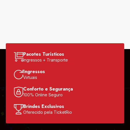
Pacotes Turísticos
Ingressos + Transporte
Ingressos
Virtuais
Conforto e Segurança
100% Online Seguro
Brindes Exclusivos
Oferecido pela TicketRio